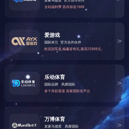
供应商
标准化良