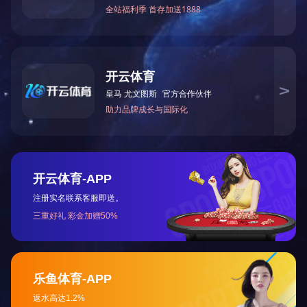
中国质量诚信企业