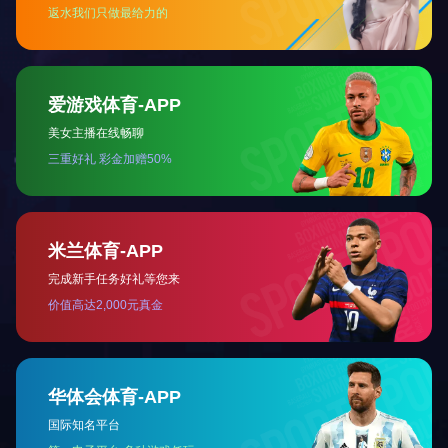
您的电话
内容
提交内容