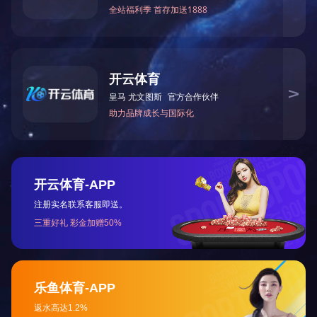
在线留言
填写Email和电话联系方式信息,将有助于我们尽快解决您提
主题