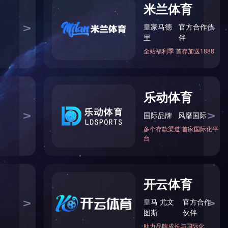
您当前位置：
首页
>
视频中心