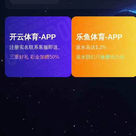
开云官方端页面登录入口-开云（中国）
·
点击观看
双
产品展示
新闻中心
关于
开云官方端页面登录入口-开云（中国）
公司新闻
公司
扫光机
行业资讯
企业
机械配件
企业
公司