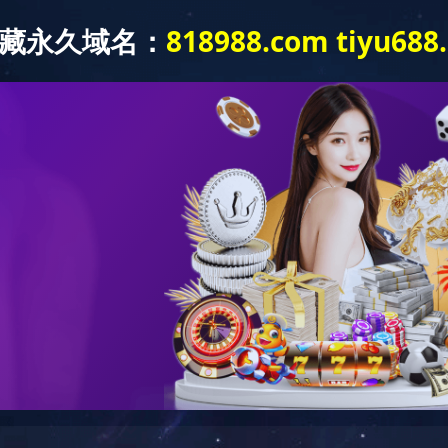
全国服务电话：
0769-81289480
中心
关于鸿怡威
服务支持
开云官方端页面登录