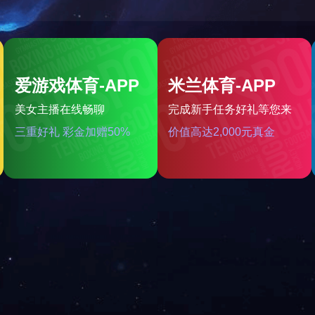
双刀直线开云官方端页面登录入
刀直线切割机
· 点击观看
（中国）
· 点击观看
鸿怡威
快捷通道
全国免费服
076
简介
服务支持
文化
人才招聘
地址：东莞市
环境
开云官方端页面登录入口-开云（中国）
荣誉
在线留言