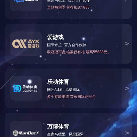
一、开云官方端页面登录入口-开云（中国） 刀轮为什么是偏心的
开云官方端页面登录入口-开云（中国） 的刀夹上部，往往会在与轴承
意到，刀轮中心与刀夹立轴中心有一个大约在1-1.5mm左右的偏差，
这样设计的好处是使得刀轮在直线或拐角时滚动流畅，无需控制，自动跟
范围之内，少部分可以通过调整图形来弥补。如果把刀轮的轴心与刀轴轴
登录入口-开云（中国） 构造变得复杂，手工切割用刀轮也不可能实现。
二、开云官方端页面登录入口-开云（中国） 刀夹的密封圈
开云官方端页面登录入口-开云（中国） 的刀夹上部往往会在与轴承接
我们知道，刀夹中心与刀轮中心是有一个偏心值的，而安装刀夹的轴承
转，这在切割时是不能允许的。