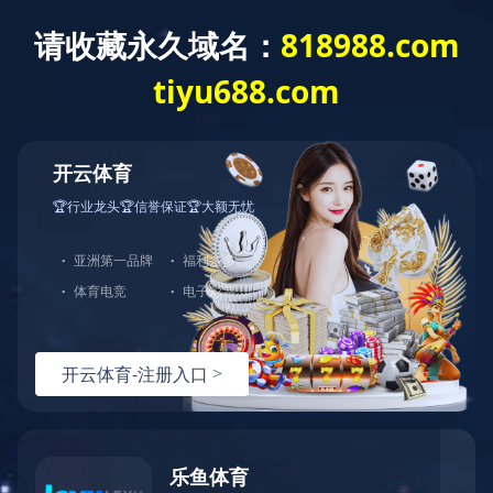
欢迎进入，开云官方端页面登录入口-开云（中国） 官网。
首页
产品展示
新闻中心
关注
微信
手机
访问
服务
热线
回到
顶部