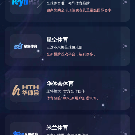
视频中心
作者： 开云官方端页面登录入口-开云（中国）
发表时间：2021-01-27 08