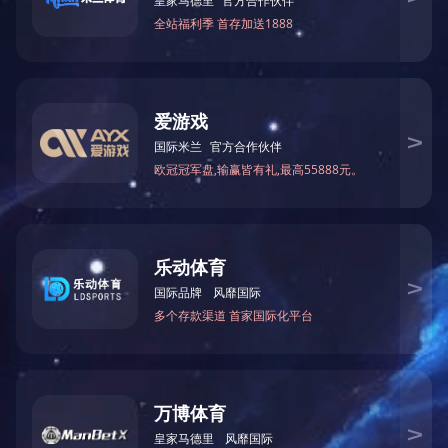
13条
第一