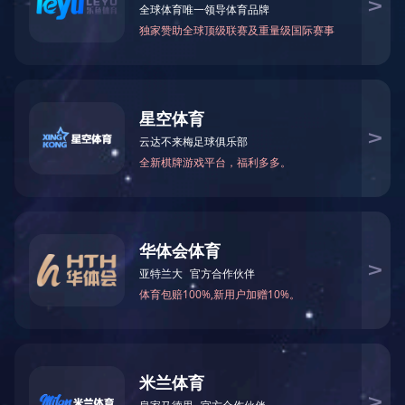
产品展示
开云官方端页面登