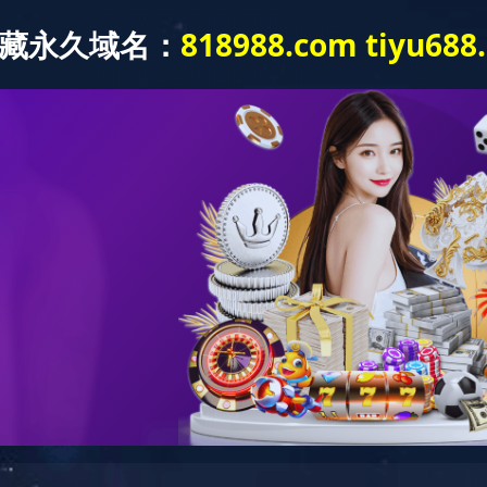
全国服务电话：
0769-81289480
中心
关于鸿怡威
服务支持
开云官方端页面登录