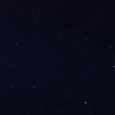
率？
表
务热线：
9-81289480