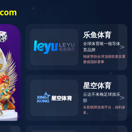
开云官方端页面登录入口-开云（中国）
在线留言
站点地图
入口-开云（中国）
人才招聘
视频中心
关注
微信
手机
访问
服务
热线
回到
顶部