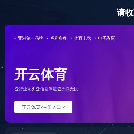
欢迎进入，开云官方端页面登录入口-开云（中国） 官网。
首页
产品展示
新闻