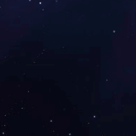
能、精度与稳定性以及适用范围等方面都存在显著差异。这
上一条
异型开云官方端页面登录入口-开云（中国） 切割玻璃的
收藏本站
分享到：
产品展示
新闻中心
关于
开云官方端页面登录入口-开云（中国）
公司新闻
公司