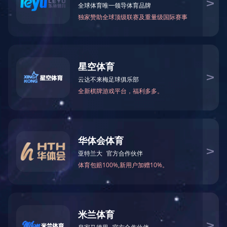
行业资讯
开云官方端页面登录入口-开云（中国） 对材质的
开云官方端页面登录入口-开云（中国）
人气：4476
发表时间：2024-09-02
开云官方端页面登录入口-开云（中国）
对材质的要求，开云官方端页面登
一、材料选择
1、高强度与耐磨性：开云官方端页面登录入口-开云（中国） 的机身和主要
能够保持稳定性和耐久性。常用的材料包括优良钢材等，这些材料能够承受切
2、高硬度刀具：切割机的刀具部分需要采用硬度较高的材料，如钢质或钴合
同时减少刀具的磨损，提高切割效率。