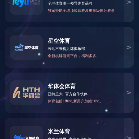
行业资讯
超薄直线开云官方端页面登录入口-开云（中国） 
开云官方端页面登录入口-开云（中国）
人气：2805
发表时间：2024-05-07
超薄直线开云官方端页面登录入口-开云（中国） 在建筑、家具制造
应用。以下是几个主要的应用领域：