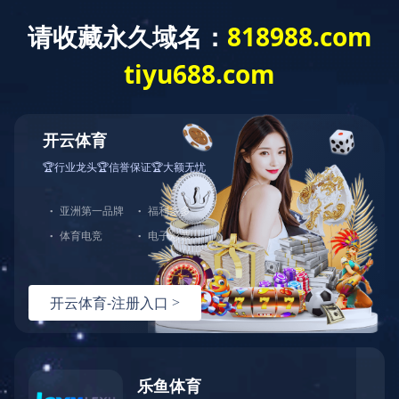
欢迎进入，开云官方端页面登录入口-开云（中国） 官网。
首页
产品展示
新闻中心
关注
微信
手机
访问
服务
热线
回到
顶部