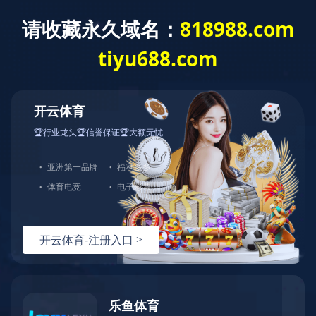
欢迎进入，开云官方端页面登录入口-开云（中国） 官网。
首页
产品展示
新闻中心
关注
微信
手机
访问
服务
热线
回到
顶部