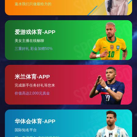
开云
开云官
胚心包
出胚心
查
玻璃
雕玻璃
内部，