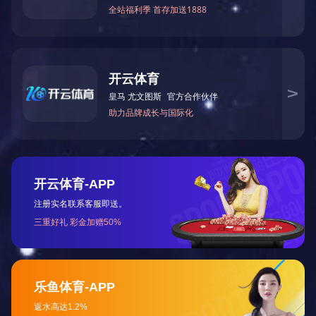
开云
加以
开云官
高度透
度的激
查